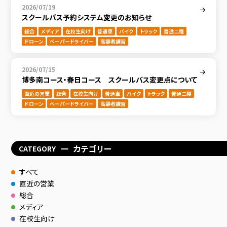
2026/07/19
スクールバス予約システム変更のお知らせ
総合
メディア
在校生向け
普通車
バイク
トラック
普通二種
ドローン
ペーパードライバー
高齢者講習
2026/07/15
博多南コース・春日コース スクールバス変更点について
直近の営業
総合
在校生向け
普通車
バイク
トラック
普通二種
ドローン
ペーパードライバー
高齢者講習
カテゴリー
CATEGORY
すべて
直近の営業
総合
メディア
在校生向け