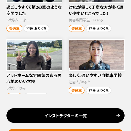
過ごしやすくて第2の家のような
対応が優しく丁寧な方が多く通
空間でした
いやすいところでした！
S大学/こーよー
美容専門学生／ほたる
普通車
担任 おりぐち
普通車
担任 おりぐち
アットホームな雰囲気のある居
楽しく、通いやすい自動車学校
心地のいい学校
社会人/はると
S大学／ひみ
普通車
担任 おりぐち
普通車
担任 おりぐち
インストラクターの一覧