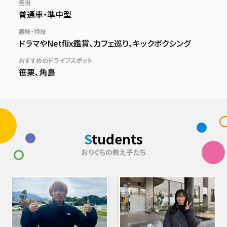
担当
普通車・準中型
趣味・特技
ドラマやNetflix鑑賞、カフェ巡り、キックボクシング
おすすめのドライブスポット
笹栗、角島
S
tudents
おりぐちの教え子たち