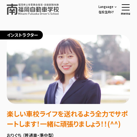
Language
在校生向け
menu
インストラクター
楽しい車校ライフを送れるよう全力でサポ
ートします！一緒に頑張りましょう！！(^^)
おりぐち （普通車・準中型）